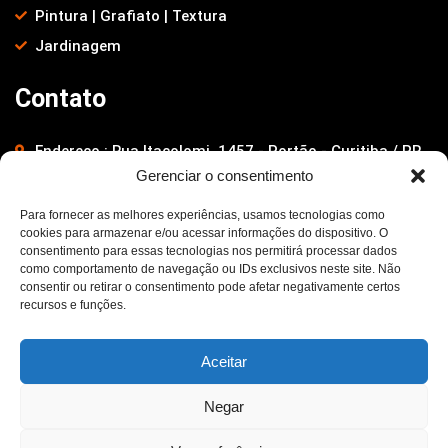
Pintura | Grafiato | Textura
Jardinagem
Contato
Endereço : Rua Itacolomi, 1457 - Portão - Curitiba / PR
Gerenciar o consentimento
Telefones : (41) 4103-0022 | 9 9929-2185
Email :contato@gpfenix.com.br
Para fornecer as melhores experiências, usamos tecnologias como
cookies para armazenar e/ou acessar informações do dispositivo. O
Horário de Atendimento : Seg a Sex. : 08:00 - 19:00
consentimento para essas tecnologias nos permitirá processar dados
como comportamento de navegação ou IDs exclusivos neste site. Não
consentir ou retirar o consentimento pode afetar negativamente certos
recursos e funções.
Aceitar
Negar
Copyright © Grupo Fênix - 2026. Todos os direitos
Preciso Informações?